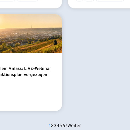
llem Anlass: LIVE-Webinar
aktionsplan vorgezogen
1
2
3
4
5
6
7
Weiter