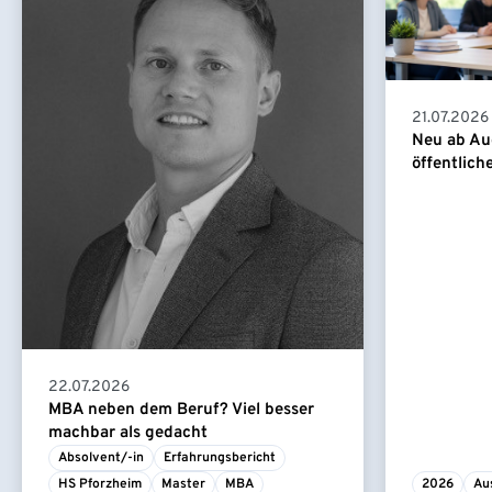
21.07.2026
Neu ab Au
öffentlich
22.07.2026
MBA neben dem Beruf? Viel besser
machbar als gedacht
Absolvent/-in
Erfahrungsbericht
HS Pforzheim
Master
MBA
2026
Au