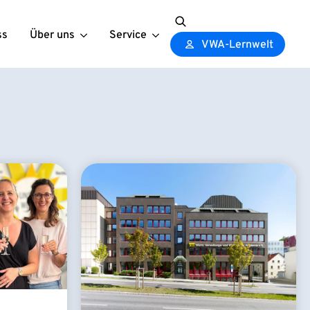
ss
Über uns
Service
Search
VWA-Lernwelt
for: