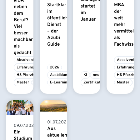
MBA
Startklar
MBA,
startet
neben
im
der
im
dem
öffentlichen
weit
Januar
Beruf?
Dienst
mehr
Viel
– der
vermittelt
besser
Azubi
als
machbar
Guide
Fachwissen
als
gedacht
Absolvent/-in
Absolvent/-i
Erfahrungsbericht
2026
Erfahrungsbe
HS Pforzheim
Ausbildung
KI
neu
HS Pforzhei
Master
MBA
E-Learning
Zertifikatskurs
Master
M
01.07.2026
09.07.2026
Aus
Ein
aktuellem
Studium