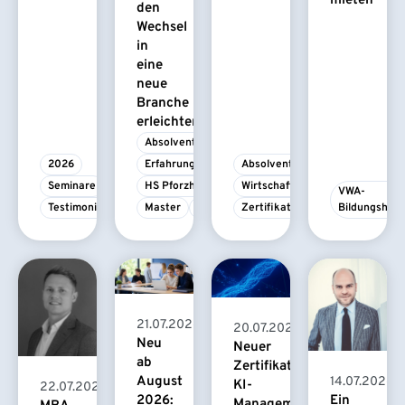
mieten
den
Wechsel
in
eine
neue
Branche
erleichtert
Absolvent/-in
2026
Erfahrungsbericht
Absolvent/-in
Seminare
HS Pforzheim
Wirtschaftspsychologie
VWA-
Testimonial
Master
MBA
Zertifikatskurs
Bildungshau
21.07.2026
20.07.2026
Neu
Neuer
ab
Zertifikatskurs
August
14.07.2026
KI-
22.07.2026
2026:
Ein
Management