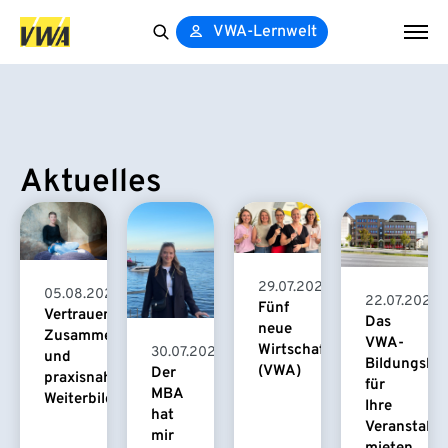
VWA-Lernwelt
Search
for:
Aktuelles
29.07.2026
05.08.2026
22.07.2026
Fünf
Vertrauensvolle
Das
neue
Zusammenarbeit
VWA-
Wirtschaftspsychologinnen
30.07.2026
und
Bildungsha
(VWA)
Der
praxisnahe
für
MBA
Weiterbildung
Ihre
hat
Veranstaltu
mir