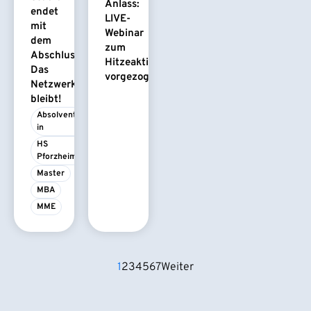
Anlass:
endet
LIVE-
mit
Webinar
dem
zum
Abschluss.
Hitzeaktionsplan
Das
vorgezogen
Netzwerk
bleibt!
Absolvent/-
in
HS 
Pforzheim
Master
MBA
MME
1
2
3
4
5
6
7
Weiter