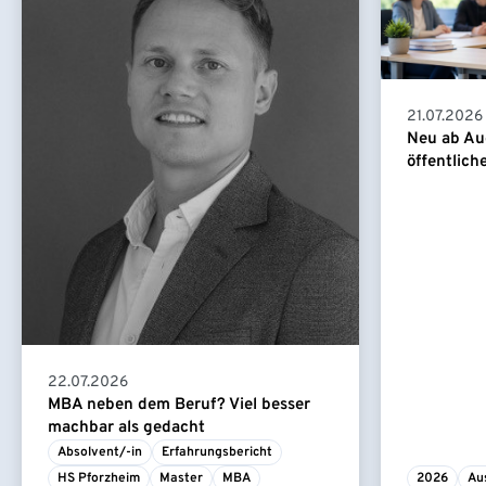
21.07.2026
Neu ab Au
öffentlich
22.07.2026
MBA neben dem Beruf? Viel besser
machbar als gedacht
Absolvent/-in
Erfahrungsbericht
HS Pforzheim
Master
MBA
2026
Au