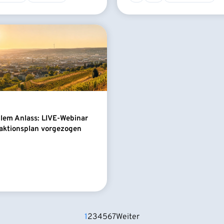
llem Anlass: LIVE-Webinar
aktionsplan vorgezogen
1
2
3
4
5
6
7
Weiter