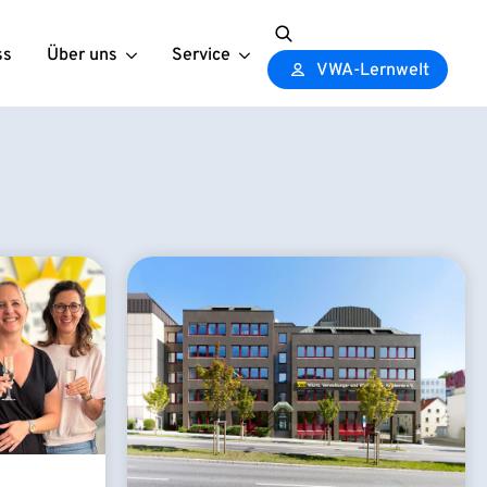
ss
Über uns
Service
Search
VWA-Lernwelt
for: