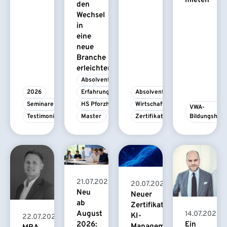
mieten
den
Wechsel
in
eine
neue
Branche
erleichtert
Absolvent/-in
2026
Erfahrungsbericht
Absolvent/-in
Seminare
HS Pforzheim
Wirtschaftspsychologie
VWA-
Testimonial
Master
MBA
Zertifikatskurs
Bildungshau
21.07.2026
20.07.2026
Neu
Neuer
ab
Zertifikatskurs
August
14.07.2026
KI-
22.07.2026
2026:
Ein
Management