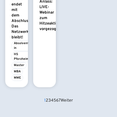
Anlass:
endet
LIVE-
mit
Webinar
dem
zum
Abschluss.
Hitzeaktionsplan
Das
vorgezogen
Netzwerk
bleibt!
Absolvent/-
in
HS 
Pforzheim
Master
MBA
MME
1
2
3
4
5
6
7
Weiter