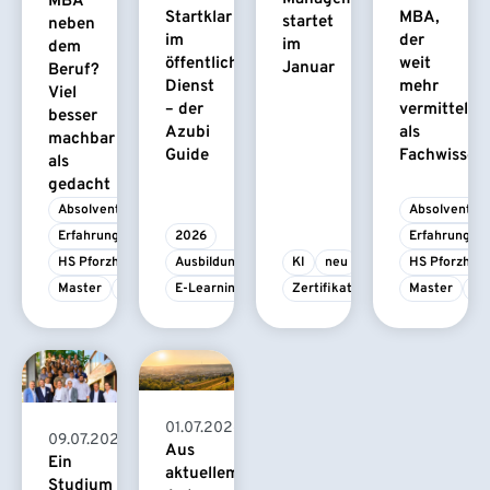
MBA
Startklar
MBA,
startet
neben
im
der
im
dem
öffentlichen
weit
Januar
Beruf?
Dienst
mehr
Viel
– der
vermittelt
besser
Azubi
als
machbar
Guide
Fachwissen
als
gedacht
Absolvent/-in
Absolvent/-i
Erfahrungsbericht
2026
Erfahrungsbe
HS Pforzheim
Ausbildung
KI
neu
HS Pforzhei
Master
MBA
E-Learning
Zertifikatskurs
Master
M
01.07.2026
09.07.2026
Aus
Ein
aktuellem
Studium