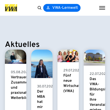
VWA-Lernwelt
Search
for:
Aktuelles
29.07.2026
05.08.2026
22.07.2026
Fünf
Vertrauensvolle
Das
neue
Zusammenarbeit
VWA-
Wirtschaftspsychologinnen
30.07.2026
und
Bildungsha
(VWA)
Der
praxisnahe
für
MBA
Weiterbildung
Ihre
hat
Veranstaltu
mir