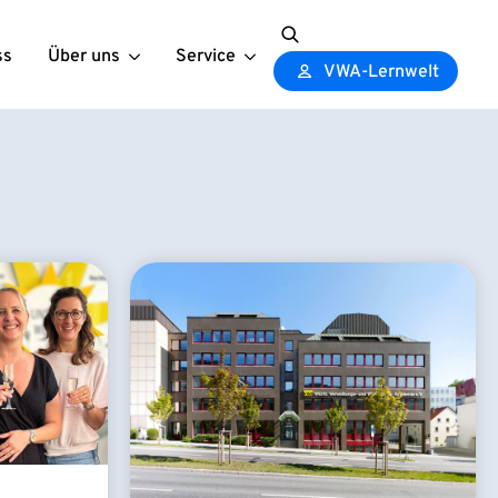
ss
Über uns
Service
Search
VWA-Lernwelt
for: