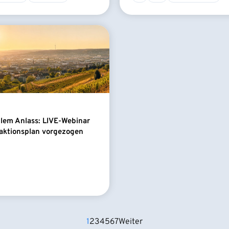
llem Anlass: LIVE-Webinar
aktionsplan vorgezogen
1
2
3
4
5
6
7
Weiter