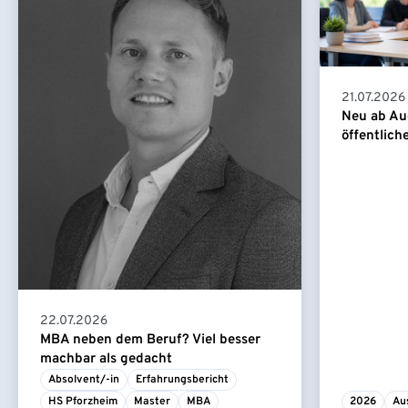
21.07.2026
Neu ab Au
öffentlich
22.07.2026
MBA neben dem Beruf? Viel besser
machbar als gedacht
Absolvent/-in
Erfahrungsbericht
HS Pforzheim
Master
MBA
2026
Au