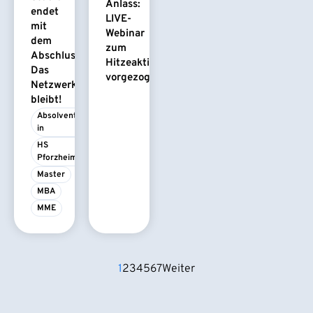
Anlass:
endet
LIVE-
mit
Webinar
dem
zum
Abschluss.
Hitzeaktionsplan
Das
vorgezogen
Netzwerk
bleibt!
Absolvent/-
in
HS 
Pforzheim
Master
MBA
MME
1
2
3
4
5
6
7
Weiter