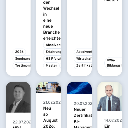
mieten
den
Wechsel
in
eine
neue
Branche
erleichtert
Absolvent/-in
2026
Erfahrungsbericht
Absolvent/-in
Seminare
HS Pforzheim
Wirtschaftspsychologie
VWA-
Testimonial
Master
MBA
Zertifikatskurs
Bildungshau
21.07.2026
20.07.2026
Neu
Neuer
ab
Zertifikatskurs
August
14.07.2026
KI-
22.07.2026
2026:
Ein
Management