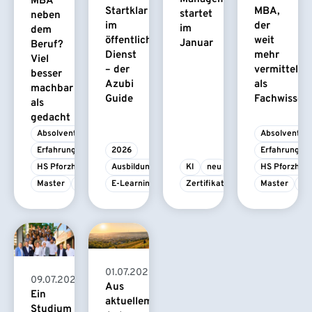
MBA
Startklar
MBA,
startet
neben
im
der
im
dem
öffentlichen
weit
Januar
Beruf?
Dienst
mehr
Viel
– der
vermittelt
besser
Azubi
als
machbar
Guide
Fachwissen
als
gedacht
Absolvent/-in
Absolvent/-i
Erfahrungsbericht
2026
Erfahrungsbe
HS Pforzheim
Ausbildung
KI
neu
HS Pforzhei
Master
MBA
E-Learning
Zertifikatskurs
Master
M
01.07.2026
09.07.2026
Aus
Ein
aktuellem
Studium