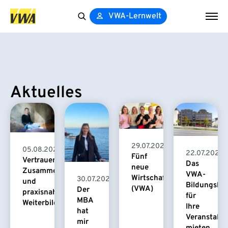
VWA-Lernwelt
Search
for:
Aktuelles
29.07.2026
05.08.2026
22.07.2026
Fünf
Vertrauensvolle
Das
neue
Zusammenarbeit
VWA-
Wirtschaftspsychologinnen
30.07.2026
und
Bildungsha
(VWA)
Der
praxisnahe
für
MBA
Weiterbildung
Ihre
hat
Veranstaltu
mir