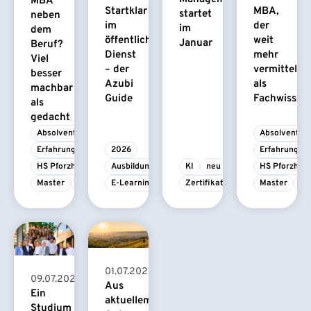
MBA
Startklar
MBA,
startet
neben
im
der
im
dem
öffentlichen
weit
Januar
Beruf?
Dienst
mehr
Viel
– der
vermittelt
besser
Azubi
als
machbar
Guide
Fachwissen
als
gedacht
Absolvent/-in
Absolvent/-i
Erfahrungsbericht
2026
Erfahrungsbe
HS Pforzheim
Ausbildung
KI
neu
HS Pforzhei
Master
MBA
E-Learning
Zertifikatskurs
Master
M
01.07.2026
09.07.2026
Aus
Ein
aktuellem
Studium