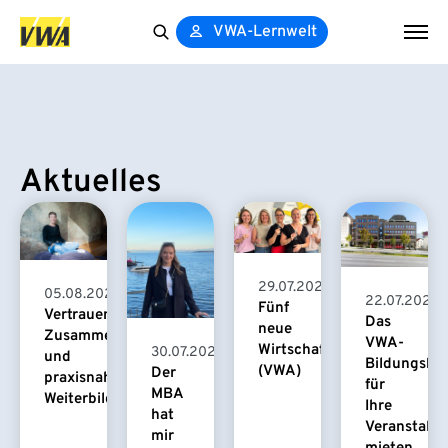
VWA-Lernwelt
Search
for:
Aktuelles
29.07.2026
05.08.2026
22.07.2026
Fünf
Vertrauensvolle
Das
neue
Zusammenarbeit
VWA-
Wirtschaftspsychologinnen
30.07.2026
und
Bildungsha
(VWA)
Der
praxisnahe
für
MBA
Weiterbildung
Ihre
hat
Veranstaltu
mir