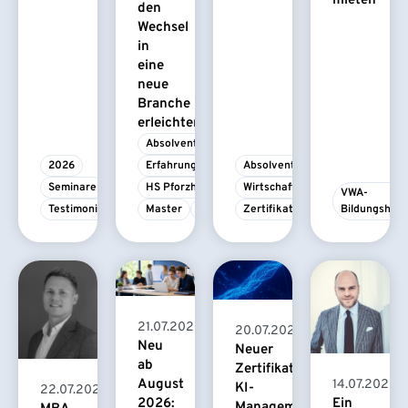
mieten
den
Wechsel
in
eine
neue
Branche
erleichtert
Absolvent/-in
2026
Erfahrungsbericht
Absolvent/-in
Seminare
HS Pforzheim
Wirtschaftspsychologie
VWA-
Testimonial
Master
MBA
Zertifikatskurs
Bildungshau
21.07.2026
20.07.2026
Neu
Neuer
ab
Zertifikatskurs
August
14.07.2026
KI-
22.07.2026
2026:
Ein
Management