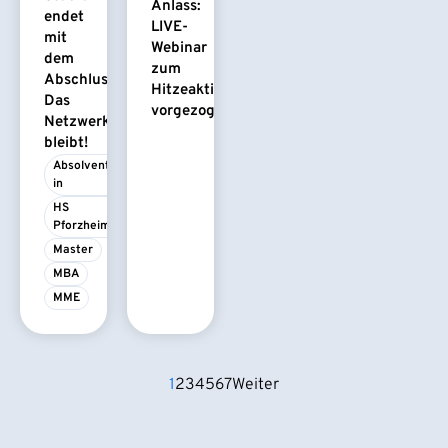
Anlass:
endet
LIVE-
mit
Webinar
dem
zum
Abschluss.
Hitzeaktionsplan
Das
vorgezogen
Netzwerk
bleibt!
Absolvent/-
in
HS 
Pforzheim
Master
MBA
MME
1
2
3
4
5
6
7
Weiter