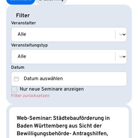
Filter
Veranstalter
Veranstalter
Veranstalter
Veranstaltungstyp
Veranstaltungstyp
Veranstaltungstyp
Datum
Datum
Datum
Nur neue Seminare anzeigen
Seminare NEU
Filter zurücksetzen
Web-Seminar: Städtebauförderung in
Baden Württemberg aus Sicht der
Bewilligungsbehörde- Antragshilfen,