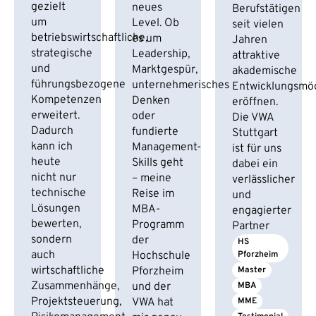
gezielt
neues
Berufstätigen
um
Level. Ob
seit vielen
betriebswirtschaftliche,
es um
Jahren
strategische
Leadership,
attraktive
und
Marktgespür,
akademische
führungsbezogene
unternehmerisches
Entwicklungsmög
Kompetenzen
Denken
eröffnen.
erweitert.
oder
Die VWA
Dadurch
fundierte
Stuttgart
kann ich
Management-
ist für uns
heute
Skills geht
dabei ein
nicht nur
– meine
verlässlicher
technische
Reise im
und
Lösungen
MBA-
engagierter
bewerten,
Programm
Partner
sondern
der
HS 
auch
Hochschule
Pforzheim
wirtschaftliche
Pforzheim
Master
Zusammenhänge,
und der
MBA
Projektsteuerung,
VWA hat
MME