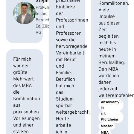
praxisnahen
Stephan
Kommilitonen.
Einblicke
Prokurist,
Viele
der
techn.
Impulse
Professorinnen
Bereichsleiter
aus dieser
Ed. Züblin
und
Zeit
AG
Professoren
begleiten
sowie die
mich bis
hervorragende
heute in
Vereinbarkeit
meinem
Für mich
mit Beruf
Berufsalltag.
war der
und
Den MBA
größte
Familie.
würde ich
Mehrwert
Beruflich
daher
des MBA
hat mich
jederzeit
die
das
weiterempfehle
Kombination
Studium
Absolvent/-
aus
spürbar
in
praxisnahen
weitergebracht:
HS 
Vorlesungen
Heute
Pforzheim
und einer
arbeite
Master
starken
ich in
MBA