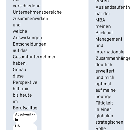
ersten
verschiedene
Auslandsaufenth
Unternehmensbereiche
hat der
zusammenwirken
MBA
und
meinen
welche
Blick auf
Auswirkungen
Management
Entscheidungen
und
auf das
internationale
Gesamtunternehmen
Zusammenhäng
haben.
deutlich
Genau
erweitert
diese
und mich
Perspektive
optimal
hilft mir
auf meine
bis heute
heutige
im
Tätigkeit
Berufsalltag.
in einer
Absolvent/-
globalen
in
strategischen
HS 
Rolle