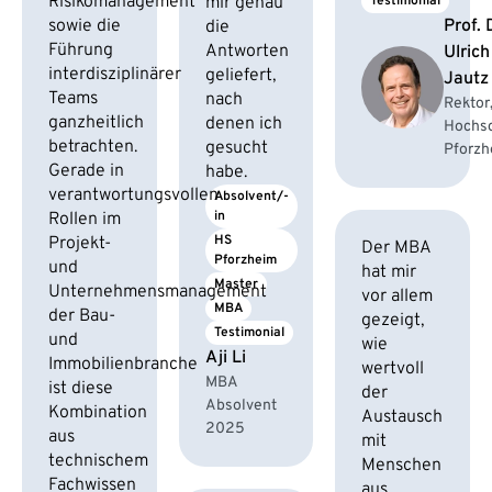
Risikomanagement
mir genau
Testimonial
sowie die
Prof. 
die
Führung
Antworten
Ulrich
interdisziplinärer
geliefert,
Jautz
Teams
nach
Rektor
ganzheitlich
denen ich
Hochs
betrachten.
gesucht
Pforzh
Gerade in
habe.
verantwortungsvollen
Absolvent/-
in
Rollen im
HS 
Projekt-
Der MBA
Pforzheim
und
hat mir
Master
Unternehmensmanagement
vor allem
MBA
der Bau-
gezeigt,
Testimonial
und
wie
Aji Li
Immobilienbranche
wertvoll
MBA
ist diese
der
Absolvent
Kombination
Austausch
2025
aus
mit
technischem
Menschen
Fachwissen
aus