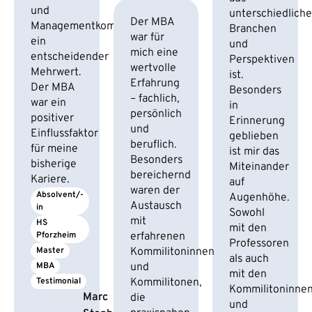
und
unterschiedlich
Der MBA
Managementkompetenz
Branchen
war für
ein
und
mich eine
entscheidender
Perspektiven
wertvolle
Mehrwert.
ist.
Erfahrung
Der MBA
Besonders
– fachlich,
war ein
in
persönlich
positiver
Erinnerung
und
Einflussfaktor
geblieben
beruflich.
für meine
ist mir das
Besonders
bisherige
Miteinander
bereichernd
Kariere.
auf
waren der
Absolvent/-
Augenhöhe.
Austausch
in
Sowohl
mit
HS 
mit den
Pforzheim
erfahrenen
Professoren
Master
Kommilitoninnen
als auch
MBA
und
mit den
Testimonial
Kommilitonen,
Kommilitoninne
Marc
die
und