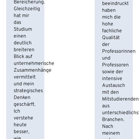
Bereicherung.
beeindruckt
Gleichzeitig
haben
hat mir
mich die
das
hohe
Studium
fachliche
einen
Qualität
deutlich
der
breiteren
Professorinnen
Blick auf
und
unternehmerische
Professoren
Zusammenhänge
sowie der
vermittelt
intensive
und mein
Austausch
strategisches
mit den
Denken
Mitstudierenden
geschärft.
aus
Ich
unterschiedlich
verstehe
Branchen.
heute
Nach
besser,
meinem
wie