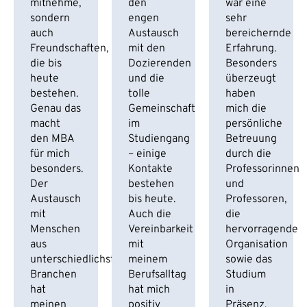
mitnehme,
den
war eine
sondern
engen
sehr
auch
Austausch
bereichernde
Freundschaften,
mit den
Erfahrung.
die bis
Dozierenden
Besonders
heute
und die
überzeugt
bestehen.
tolle
haben
Genau das
Gemeinschaft
mich die
macht
im
persönliche
den MBA
Studiengang
Betreuung
für mich
– einige
durch die
besonders.
Kontakte
Professorinnen
Der
bestehen
und
Austausch
bis heute.
Professoren,
mit
Auch die
die
Menschen
Vereinbarkeit
hervorragende
aus
mit
Organisation
unterschiedlichsten
meinem
sowie das
Branchen
Berufsalltag
Studium
hat
hat mich
in
meinen
positiv
Präsenz.