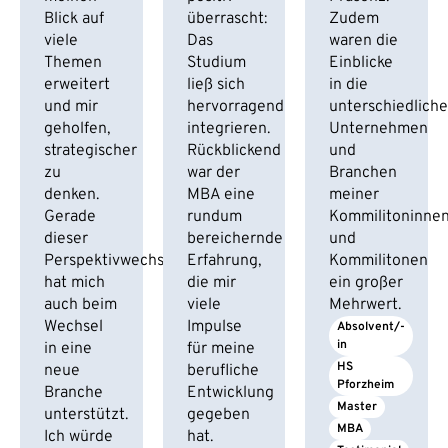
Blick auf
überrascht:
Zudem
viele
Das
waren die
Themen
Studium
Einblicke
erweitert
ließ sich
in die
und mir
hervorragend
unterschiedlich
geholfen,
integrieren.
Unternehmen
strategischer
Rückblickend
und
zu
war der
Branchen
denken.
MBA eine
meiner
Gerade
rundum
Kommilitoninne
dieser
bereichernde
und
Perspektivwechsel
Erfahrung,
Kommilitonen
hat mich
die mir
ein großer
auch beim
viele
Mehrwert.
Wechsel
Impulse
Absolvent/-
in
in eine
für meine
HS 
neue
berufliche
Pforzheim
Branche
Entwicklung
Master
unterstützt.
gegeben
MBA
Ich würde
hat.