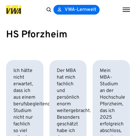
VWA-Lernwelt
Search
for:
HS Pforzheim
Ich hätte
Der MBA
Mein
nicht
hat mich
MBA-
erwartet,
fachlich
Studium
dass ich
und
an der
aus einem
persönlich
Hochschule
berufsbegleitenden
enorm
Pforzheim,
Studium
weitergebracht.
das ich
nicht nur
Besonders
2025
fachlich
geschätzt
erfolgreich
so viel
habe ich
abschloss,