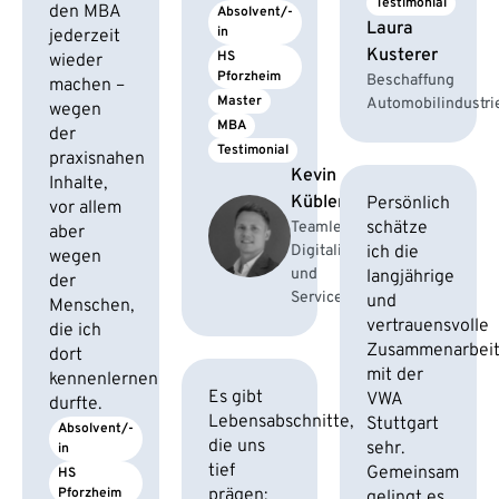
Testimonial
den MBA
Absolvent/-
Laura
in
jederzeit
Kusterer
HS 
wieder
Pforzheim
Beschaffung
machen –
Master
Automobilindustri
wegen
MBA
der
Testimonial
praxisnahen
Kevin
Inhalte,
Kübler
Persönlich
vor allem
schätze
Teamleiter
aber
Digitalisierung
ich die
wegen
und
langjährige
der
Services
und
Menschen,
vertrauensvolle
die ich
Zusammenarbei
dort
mit der
kennenlernen
Es gibt
VWA
durfte.
Lebensabschnitte,
Stuttgart
Absolvent/-
die uns
sehr.
in
tief
Gemeinsam
HS 
Pforzheim
prägen:
gelingt es