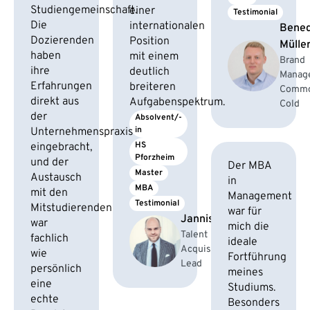
Studiengemeinschaft.
einer
Testimonial
Die
internationalen
Bened
Dozierenden
Position
Mülle
haben
mit einem
Brand
ihre
deutlich
Manage
Erfahrungen
breiteren
Comm
direkt aus
Aufgabenspektrum.
Cold
der
Absolvent/-
in
Unternehmenspraxis
HS 
eingebracht,
Pforzheim
und der
Der MBA
Master
Austausch
in
MBA
mit den
Management
Testimonial
Mitstudierenden
war für
Jannis
war
mich die
Talent
fachlich
ideale
Acquisition
wie
Fortführung
Lead
persönlich
meines
eine
Studiums.
echte
Besonders