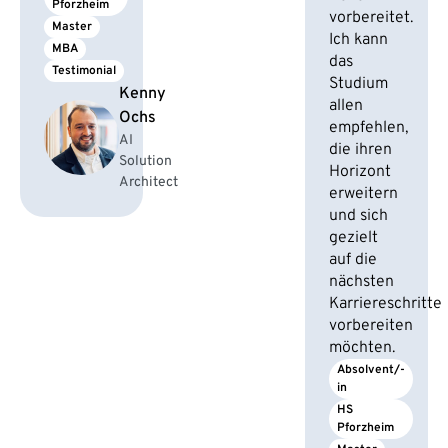
Pforzheim
vorbereitet.
Master
Ich kann
MBA
das
Testimonial
Studium
Kenny
allen
Ochs
empfehlen,
AI
die ihren
Solution
Horizont
Architect
erweitern
und sich
gezielt
auf die
nächsten
Karriereschritte
vorbereiten
möchten.
Absolvent/-
in
HS 
Pforzheim