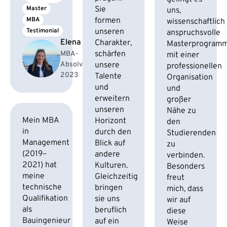
Master
Sie
uns,
MBA
formen
wissenschaftlich
Testimonial
unseren
anspruchsvolle
Elena F.
Charakter,
Masterprogram
schärfen
MBA-
mit einer
Absolventin
unsere
professionellen
2023
Talente
Organisation
und
und
erweitern
großer
unseren
Nähe zu
Mein MBA
Horizont
den
in
durch den
Studierenden
Management
Blick auf
zu
(2019–
andere
verbinden.
2021) hat
Kulturen.
Besonders
meine
Gleichzeitig
freut
technische
bringen
mich, dass
Qualifikation
sie uns
wir auf
als
beruflich
diese
Bauingenieur
auf ein
Weise