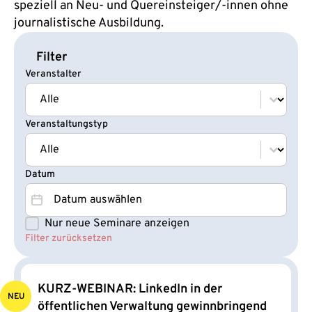
speziell an Neu- und Quereinsteiger/-innen ohne
journalistische Ausbildung.
Filter
Veranstalter
Veranstalter
Veranstalter
Veranstaltungstyp
Veranstaltungstyp
Veranstaltungstyp
Datum
Datum
Datum
Nur neue Seminare anzeigen
Seminare NEU
Filter zurücksetzen
KURZ-WEBINAR: LinkedIn in der
NEU
öffentlichen Verwaltung gewinnbringend