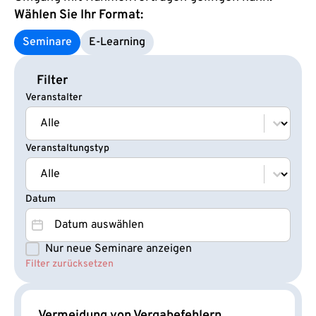
Wählen Sie Ihr Format:
Seminare
E‑Learning
Filter
Veranstalter
Veranstalter
Veranstalter
Veranstaltungstyp
Veranstaltungstyp
Veranstaltungstyp
Datum
Datum
Datum
Nur neue Seminare anzeigen
Seminare NEU
Filter zurücksetzen
Vermeidung von Vergabefehlern