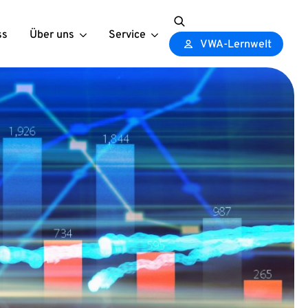
ss
Über uns
Service
Search
VWA-Lernwelt
for: