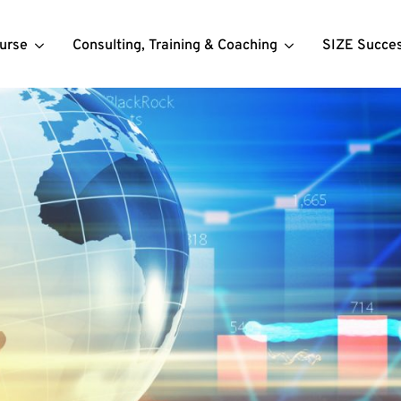
urse
Consulting, Training & Coaching
SIZE Succe