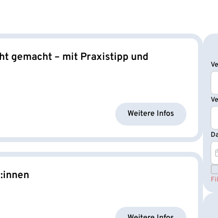
t gemacht – mit Praxistipp und
Ve
Ve
Ve
Ve
Ve
Ve
Weitere Infos
D
D
D
S
:innen
Fi