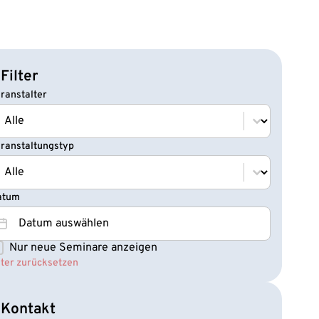
Filter
ranstalter
ranstalter
ranstalter
ranstaltungstyp
ranstaltungstyp
ranstaltungstyp
atum
atum
atum
Nur neue Seminare anzeigen
eminare NEU
lter zurücksetzen
Kontakt