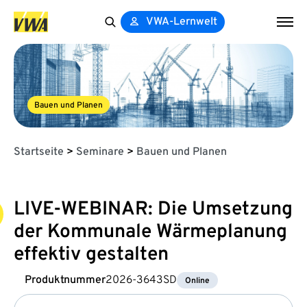
VWA-Lernwelt
Search
for:
Bauen und Planen
Startseite
>
Seminare
>
Bauen und Planen
LIVE-WEBINAR: Die Umsetzung
der Kommunale Wärmeplanung
effektiv gestalten
Produktnummer
2026-3643SD
Online