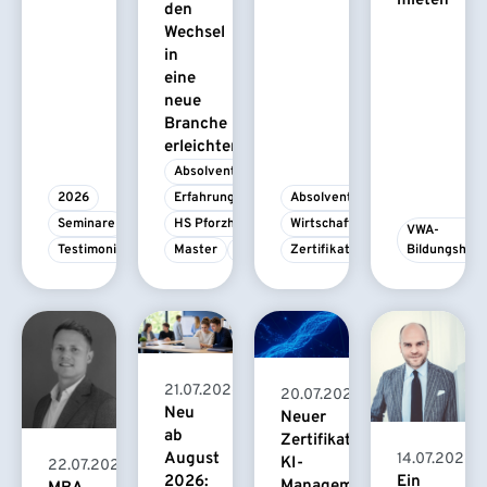
mieten
den
Wechsel
in
eine
neue
Branche
erleichtert
Absolvent/-in
2026
Erfahrungsbericht
Absolvent/-in
Seminare
HS Pforzheim
Wirtschaftspsychologie
VWA-
Testimonial
Master
MBA
Zertifikatskurs
Bildungshau
21.07.2026
20.07.2026
Neu
Neuer
ab
Zertifikatskurs
August
14.07.2026
KI-
22.07.2026
2026:
Ein
Management