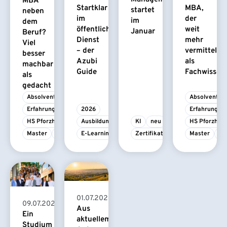
MBA
Startklar
MBA,
startet
neben
im
der
im
dem
öffentlichen
weit
Januar
Beruf?
Dienst
mehr
Viel
– der
vermittelt
besser
Azubi
als
machbar
Guide
Fachwissen
als
gedacht
Absolvent/-in
Absolvent/-i
Erfahrungsbericht
2026
Erfahrungsbe
HS Pforzheim
Ausbildung
KI
neu
HS Pforzhei
Master
MBA
E-Learning
Zertifikatskurs
Master
M
01.07.2026
09.07.2026
Aus
Ein
aktuellem
Studium