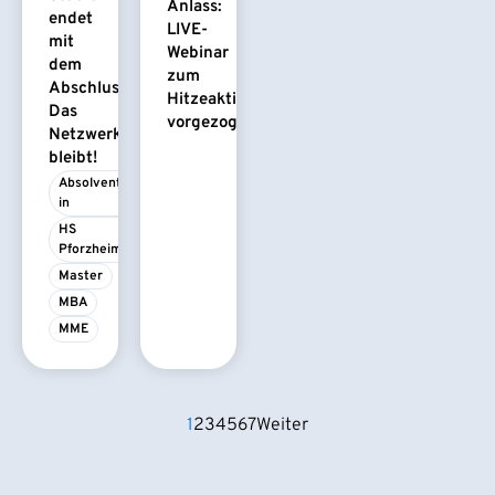
Anlass:
endet
LIVE-
mit
Webinar
dem
zum
Abschluss.
Hitzeaktionsplan
Das
vorgezogen
Netzwerk
bleibt!
Absolvent/-
in
HS 
Pforzheim
Master
MBA
MME
1
2
3
4
5
6
7
Weiter