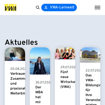
VWA-Lernwelt
Search
for:
Aktuelles
29.07.2026
05.08.2026
22.07.2026
Fünf
Vertrauensvolle
Das
neue
Zusammenarbeit
VWA-
Wirtschaftspsychologinnen
30.07.2026
und
Bildungsha
(VWA)
Der
praxisnahe
für
MBA
Weiterbildung
Ihre
hat
Veranstaltu
mir