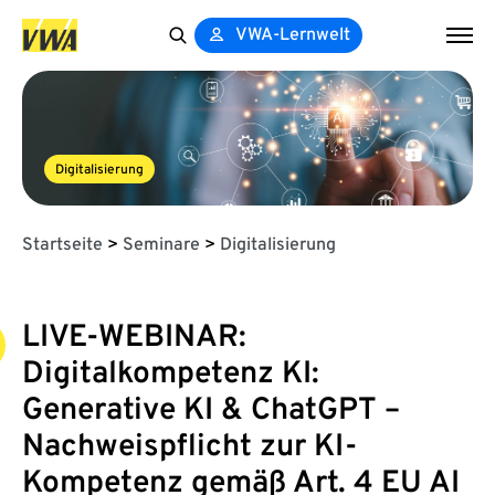
VWA-Lernwelt
Search
for:
Digitalisierung
Startseite
>
Seminare
>
Digitalisierung
LIVE-WEBINAR:
Digitalkompetenz KI:
Generative KI & ChatGPT –
Nachweispflicht zur KI-
Kompetenz gemäß Art. 4 EU AI