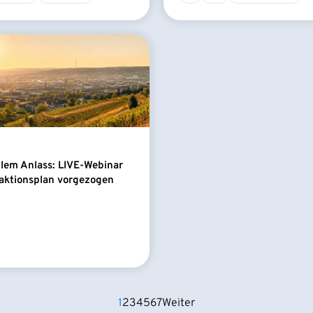
llem Anlass: LIVE-Webinar
aktionsplan vorgezogen
1
2
3
4
5
6
7
Weiter