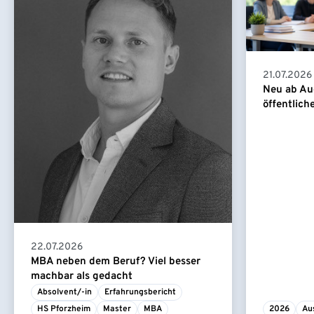
21.07.2026
Neu ab Au
öffentlich
22.07.2026
MBA neben dem Beruf? Viel besser
machbar als gedacht
Absolvent/-in
Erfahrungsbericht
HS Pforzheim
Master
MBA
2026
Au