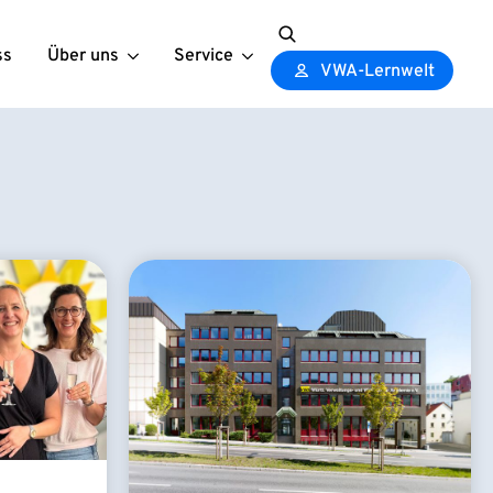
ss
Über uns
Service
Search
VWA-Lernwelt
for: