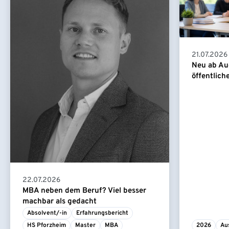
21.07.2026
Neu ab Au
öffentlich
22.07.2026
MBA neben dem Beruf? Viel besser
machbar als gedacht
Absolvent/-in
Erfahrungsbericht
HS Pforzheim
Master
MBA
2026
Au