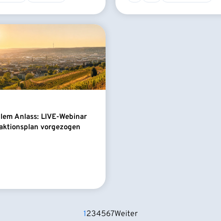
llem Anlass: LIVE-Webinar
aktionsplan vorgezogen
1
2
3
4
5
6
7
Weiter