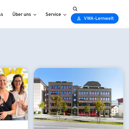
ss
Über uns
Service
Search
VWA-Lernwelt
for: