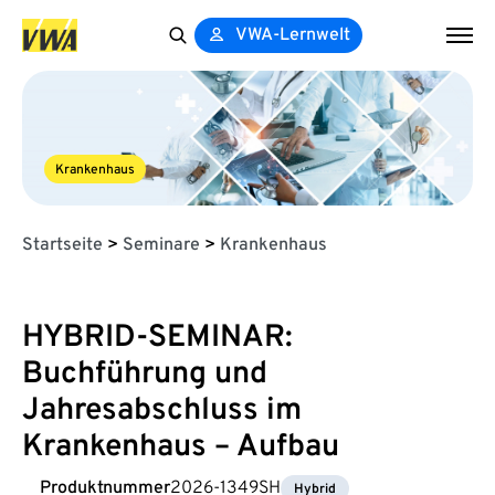
VWA-Lernwelt
Search
for:
Krankenhaus
Startseite
>
Seminare
>
Krankenhaus
HYBRID-SEMINAR:
Buchführung und
Jahresabschluss im
Krankenhaus – Aufbau
Produktnummer
2026-1349SH
Hybrid