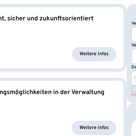
nt, sicher und zukunftsorientiert
Ve
Ve
Ve
Ve
Ve
Ve
Weitere Infos
D
D
D
S
gsmöglichkeiten in der Verwaltung
Fi
Weitere Infos