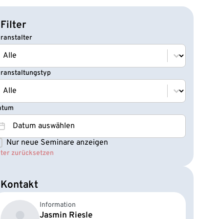
Filter
ranstalter
ranstalter
ranstalter
ranstaltungstyp
ranstaltungstyp
ranstaltungstyp
atum
atum
atum
Nur neue Seminare anzeigen
eminare NEU
lter zurücksetzen
Kontakt
Information
Jasmin Riesle