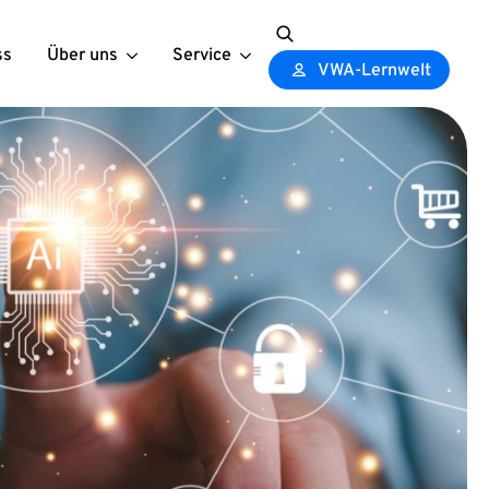
ss
Über uns
Service
Search
VWA-Lernwelt
for: