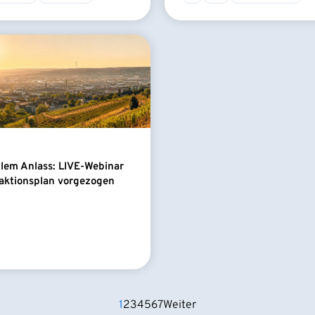
llem Anlass: LIVE-Webinar
aktionsplan vorgezogen
1
2
3
4
5
6
7
Weiter