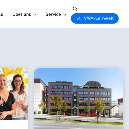
ss
Über uns
Service
Search
VWA-Lernwelt
for: