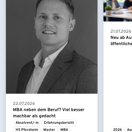
21.07.2026
Neu ab Au
öffentlich
22.07.2026
MBA neben dem Beruf? Viel besser
machbar als gedacht
Absolvent/-in
Erfahrungsbericht
HS Pforzheim
Master
MBA
2026
Au