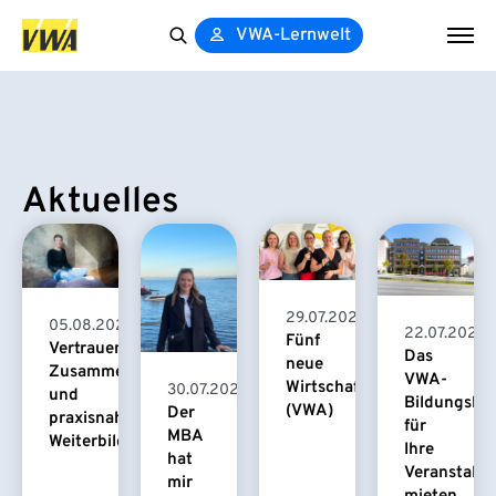
VWA-Lernwelt
Search
for:
Aktuelles
29.07.2026
05.08.2026
22.07.2026
Fünf
Vertrauensvolle
Das
neue
Zusammenarbeit
VWA-
Wirtschaftspsychologinnen
30.07.2026
und
Bildungsha
(VWA)
Der
praxisnahe
für
MBA
Weiterbildung
Ihre
hat
Veranstaltu
mir