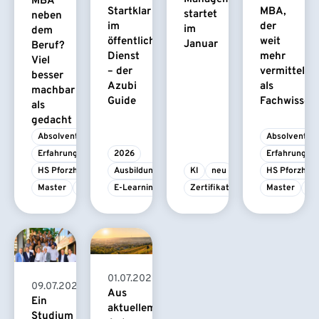
MBA
Startklar
MBA,
startet
neben
im
der
im
dem
öffentlichen
weit
Januar
Beruf?
Dienst
mehr
Viel
– der
vermittelt
besser
Azubi
als
machbar
Guide
Fachwissen
als
gedacht
Absolvent/-in
Absolvent/-i
Erfahrungsbericht
2026
Erfahrungsbe
HS Pforzheim
Ausbildung
KI
neu
HS Pforzhei
Master
MBA
E-Learning
Zertifikatskurs
Master
M
01.07.2026
09.07.2026
Aus
Ein
aktuellem
Studium