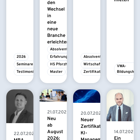
mieten
den
Wechsel
in
eine
neue
Branche
erleichtert
Absolvent/-in
2026
Erfahrungsbericht
Absolvent/-in
Seminare
HS Pforzheim
Wirtschaftspsychologie
VWA-
Testimonial
Master
MBA
Zertifikatskurs
Bildungshau
21.07.2026
20.07.2026
Neu
Neuer
ab
Zertifikatskurs
August
14.07.2026
KI-
22.07.2026
2026:
Ein
Management