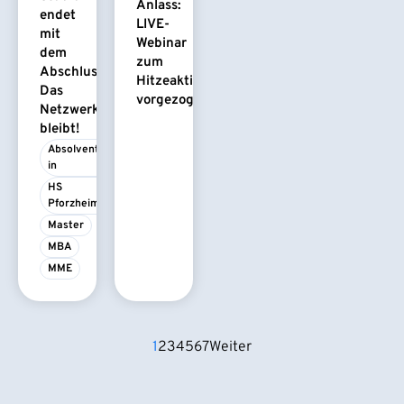
Anlass:
endet
LIVE-
mit
Webinar
dem
zum
Abschluss.
Hitzeaktionsplan
Das
vorgezogen
Netzwerk
bleibt!
Absolvent/-
in
HS 
Pforzheim
Master
MBA
MME
1
2
3
4
5
6
7
Weiter