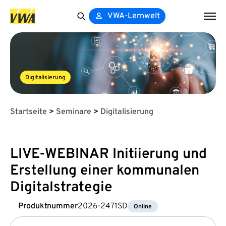
VWA-Lernwelt
Search
for:
Digitalisierung
Startseite
>
Seminare
>
Digitalisierung
LIVE-WEBINAR Initiierung und
Erstellung einer kommunalen
Digitalstrategie
Produktnummer
2026-2471SD
Online