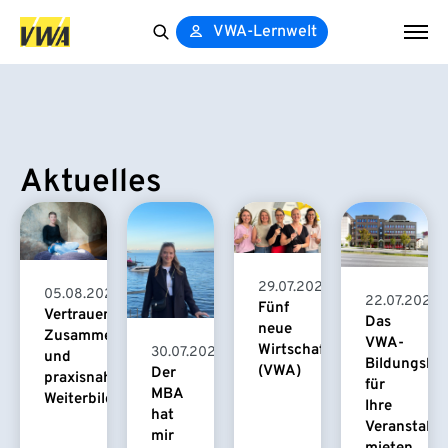
VWA-Lernwelt
Search
for:
Aktuelles
29.07.2026
05.08.2026
22.07.2026
Fünf
Vertrauensvolle
Das
neue
Zusammenarbeit
VWA-
Wirtschaftspsychologinnen
30.07.2026
und
Bildungsha
(VWA)
Der
praxisnahe
für
MBA
Weiterbildung
Ihre
hat
Veranstaltu
mir