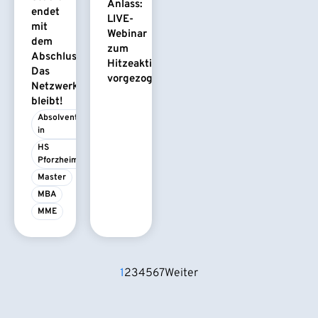
Anlass:
endet
LIVE-
mit
Webinar
dem
zum
Abschluss.
Hitzeaktionsplan
Das
vorgezogen
Netzwerk
bleibt!
Absolvent/-
in
HS 
Pforzheim
Master
MBA
MME
1
2
3
4
5
6
7
Weiter