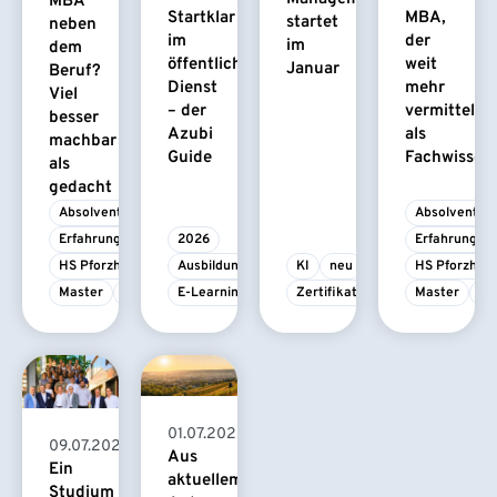
MBA
Startklar
MBA,
startet
neben
im
der
im
dem
öffentlichen
weit
Januar
Beruf?
Dienst
mehr
Viel
– der
vermittelt
besser
Azubi
als
machbar
Guide
Fachwissen
als
gedacht
Absolvent/-in
Absolvent/-i
Erfahrungsbericht
2026
Erfahrungsbe
HS Pforzheim
Ausbildung
KI
neu
HS Pforzhei
Master
MBA
E-Learning
Zertifikatskurs
Master
M
01.07.2026
09.07.2026
Aus
Ein
aktuellem
Studium