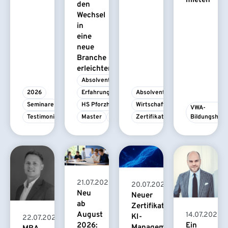
mieten
den
Wechsel
in
eine
neue
Branche
erleichtert
Absolvent/-in
2026
Erfahrungsbericht
Absolvent/-in
Seminare
HS Pforzheim
Wirtschaftspsychologie
VWA-
Testimonial
Master
MBA
Zertifikatskurs
Bildungshau
21.07.2026
20.07.2026
Neu
Neuer
ab
Zertifikatskurs
August
14.07.2026
KI-
22.07.2026
2026:
Ein
Management