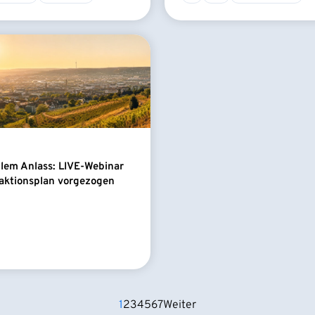
llem Anlass: LIVE-Webinar
aktionsplan vorgezogen
1
2
3
4
5
6
7
Weiter