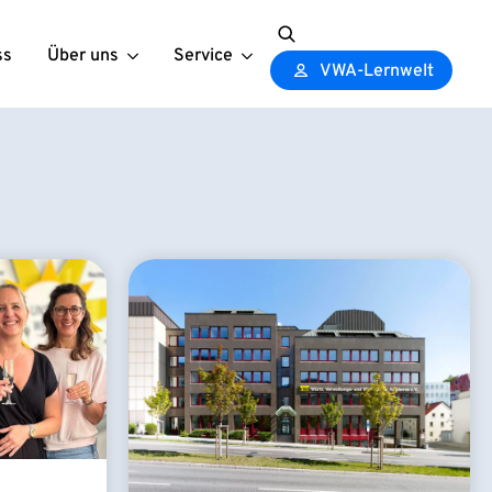
ss
Über uns
Service
Search
VWA-Lernwelt
for: