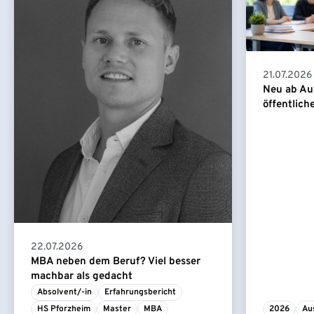
21.07.2026
Neu ab Au
öffentlich
22.07.2026
MBA neben dem Beruf? Viel besser
machbar als gedacht
Absolvent/-in
Erfahrungsbericht
HS Pforzheim
Master
MBA
2026
Au