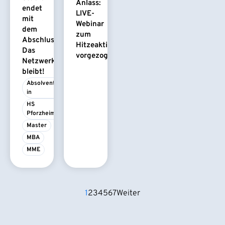
Anlass:
endet
LIVE-
mit
Webinar
dem
zum
Abschluss.
Hitzeaktionsplan
Das
vorgezogen
Netzwerk
bleibt!
Absolvent/-
in
HS 
Pforzheim
Master
MBA
MME
1
2
3
4
5
6
7
Weiter