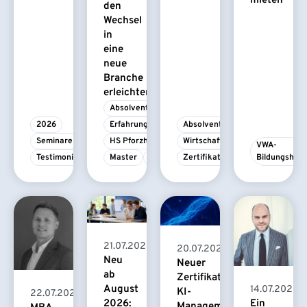
mieten
den
Wechsel
in
eine
neue
Branche
erleichtert
Absolvent/-in
2026
Erfahrungsbericht
Absolvent/-in
Seminare
HS Pforzheim
Wirtschaftspsychologie
VWA-
Testimonial
Master
MBA
Zertifikatskurs
Bildungshau
21.07.2026
20.07.2026
Neu
Neuer
ab
Zertifikatskurs
August
14.07.2026
KI-
22.07.2026
2026:
Ein
Management