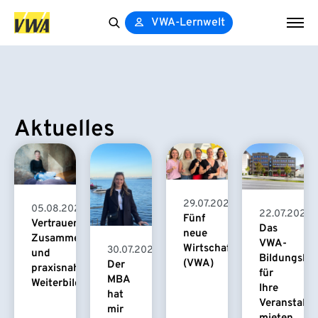
VWA-Lernwelt
Search
for:
Aktuelles
29.07.2026
05.08.2026
22.07.2026
Fünf
Vertrauensvolle
Das
neue
Zusammenarbeit
VWA-
Wirtschaftspsychologinnen
30.07.2026
und
Bildungsha
(VWA)
Der
praxisnahe
für
MBA
Weiterbildung
Ihre
hat
Veranstaltu
mir