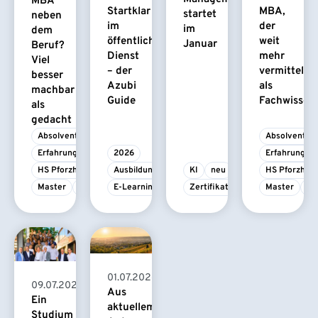
MBA
Startklar
MBA,
startet
neben
im
der
im
dem
öffentlichen
weit
Januar
Beruf?
Dienst
mehr
Viel
– der
vermittelt
besser
Azubi
als
machbar
Guide
Fachwissen
als
gedacht
Absolvent/-in
Absolvent/-i
Erfahrungsbericht
2026
Erfahrungsbe
HS Pforzheim
Ausbildung
KI
neu
HS Pforzhei
Master
MBA
E-Learning
Zertifikatskurs
Master
M
01.07.2026
09.07.2026
Aus
Ein
aktuellem
Studium