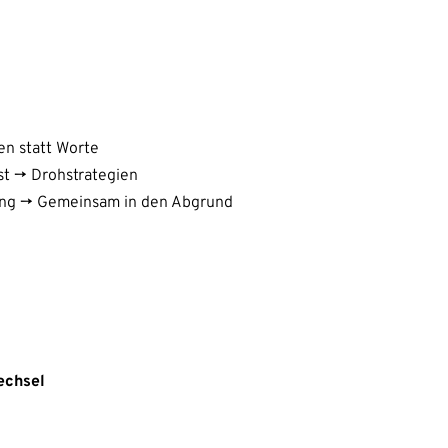
en statt Worte
st -> Drohstrategien
rung -> Gemeinsam in den Abgrund
echsel