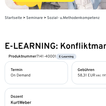
Startseite
>
Seminare
>
Sozial- u.Methodenkompetenz
E-LEARNING: Konfliktman
Produktnummer
7141-40001
E-Learning
Termin
Gebühren
On Demand
58,31 EUR
inkl. 1
Dozent
Kurt
Weber