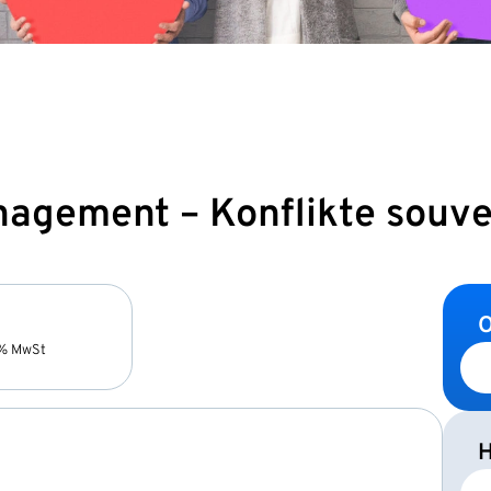
agement – Konflikte souve
O
9% MwSt
H