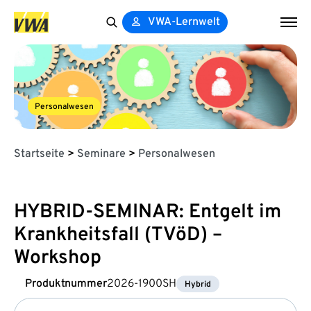
VWA-Lernwelt
Search
for:
Personalwesen
Startseite
>
Seminare
>
Personalwesen
HYBRID-SEMINAR: Entgelt im
Krankheitsfall (TVöD) –
Workshop
Produktnummer
2026-1900SH
Hybrid