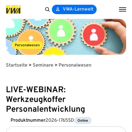
VWA-Lernwelt
Search
for:
Personalwesen
Startseite
>
Seminare
>
Personalwesen
LIVE-WEBINAR:
Werkzeugkoffer
Personalentwicklung
Produktnummer
2026-1765SD
Online