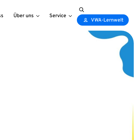
ss
Über uns
Service
Search
VWA-Lernwelt
for: