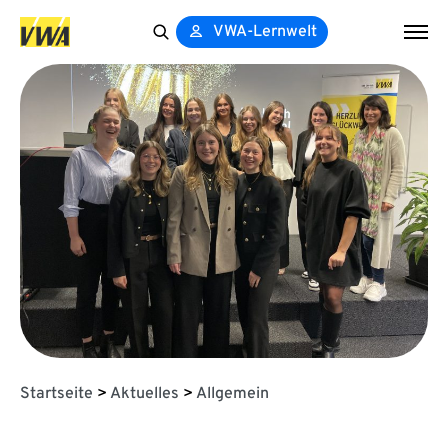
VWA-Lernwelt
Search
for:
Startseite
>
Aktuelles
>
Allgemein