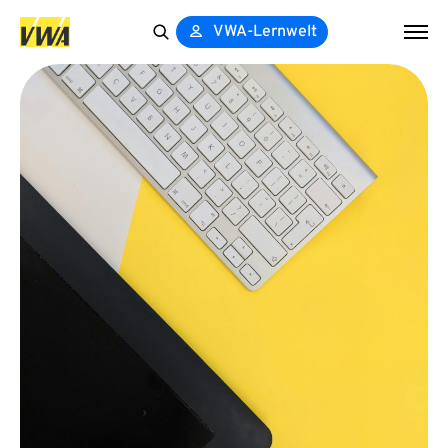
VWA-Lernwelt
Search
for: