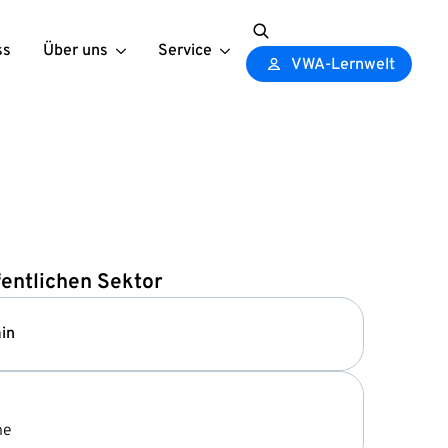
ss
Über uns
Service
Search
VWA-Lernwelt
for:
fentlichen Sektor
in
ne