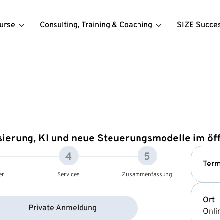
urse
Consulting, Training & Coaching
SIZE Succe
isierung, KI und neue Steuerungsmodelle im öf
4
5
Term
er
Services
Zusammenfassung
Ort
Private Anmeldung
Onli