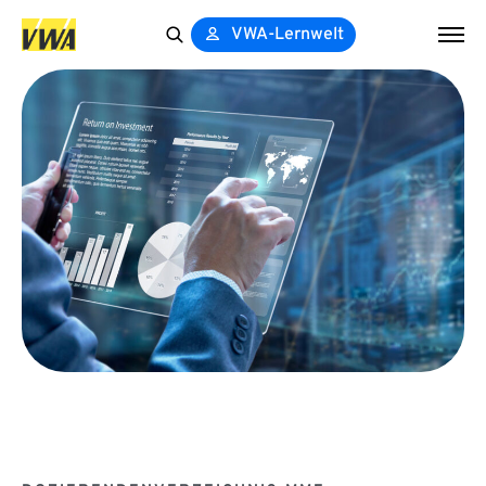
VWA-Lernwelt
Search
for: