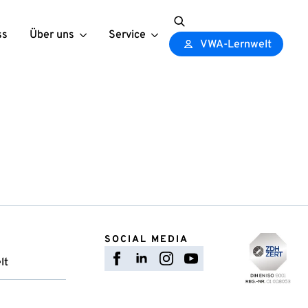
ss
Über uns
Service
Search
VWA-Lernwelt
for:
SOCIAL MEDIA
lt