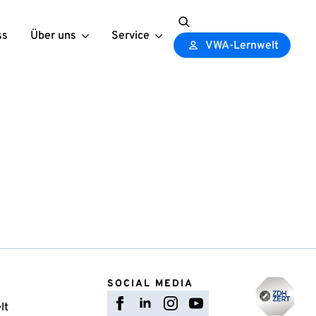
ss
Über uns
Service
Search
VWA-Lernwelt
for:
SOCIAL MEDIA
lt