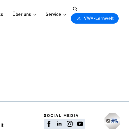
ss
Über uns
Service
Search
VWA-Lernwelt
for:
SOCIAL MEDIA
lt