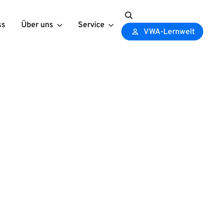
ss
Über uns
Service
Search
VWA-Lernwelt
for: