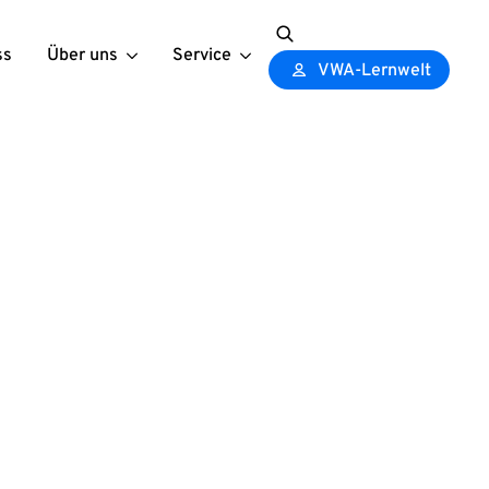
ss
Über uns
Service
Search
VWA-Lernwelt
for: