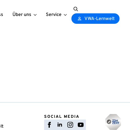
ss
Über uns
Service
Search
VWA-Lernwelt
for:
SOCIAL MEDIA
lt