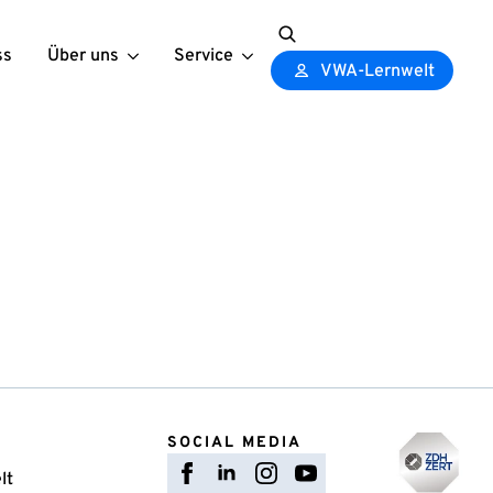
ss
Über uns
Service
Search
VWA-Lernwelt
for:
SOCIAL MEDIA
lt