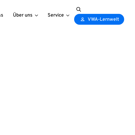
ss
Über uns
Service
Search
VWA-Lernwelt
for: