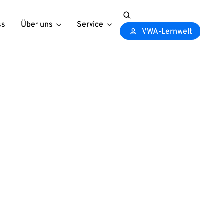
ss
Über uns
Service
Search
VWA-Lernwelt
for: