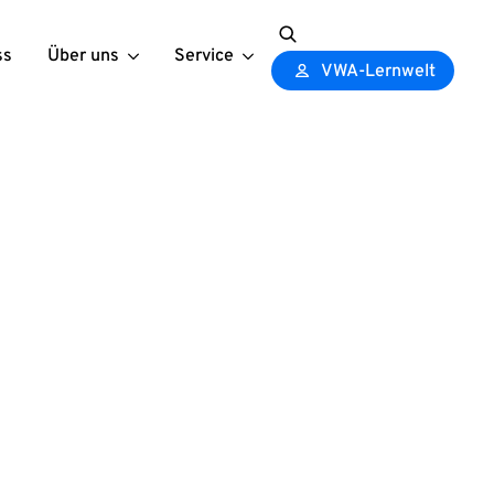
ss
Über uns
Service
Search
VWA-Lernwelt
for: