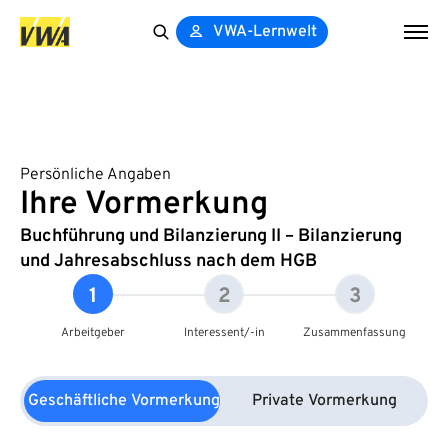
VWA-Lernwelt
Search
for:
Persönliche Angaben
Ihre Vormerkung
Buchführung und Bilanzierung II – Bilanzierung
und Jahresabschluss nach dem HGB
1
2
3
Arbeitgeber
Interessent/-in
Zusammenfassung
Geschäftliche Vormerkung
Private Vormerkung