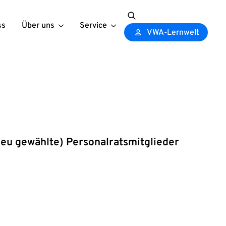
ss
Über uns
Service
Search
VWA-Lernwelt
for:
eu gewählte) Personalratsmitglieder