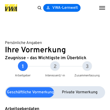
VWA-Lernwelt
Search
for:
Persönliche Angaben
Ihre Vormerkung
Zeugnisse – das Wichtigste im Überblick
1
2
3
Arbeitgeber
Interessent/-in
Zusammenfassung
Geschäftliche Vormerkung
Private Vormerkung
Arbeitgeberdaten