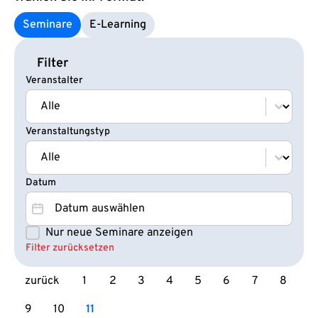
Seminare
E‑Learning
Filter
Veranstalter
Veranstalter
Veranstalter
Veranstaltungstyp
Veranstaltungstyp
Veranstaltungstyp
Datum
Datum
Datum
Nur neue Seminare anzeigen
Seminare NEU
Filter zurücksetzen
zurück
1
2
3
4
5
6
7
8
9
10
11