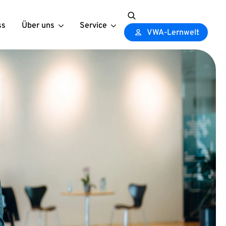
ss
Über uns
Service
Search
VWA-Lernwelt
for: