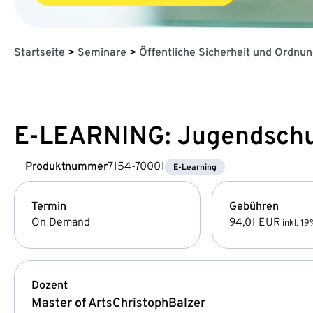
Startseite
>
Seminare
>
Öffentliche Sicherheit und Ordnu
E-LEARNING: Jugendschut
Produktnummer
7154-70001
E-Learning
Termin
Gebühren
On Demand
94,01 EUR
inkl. 1
Dozent
Master of Arts
Christoph
Balzer