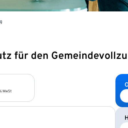
ng
z für den Gemeindevollzu
O
9% MwSt
H