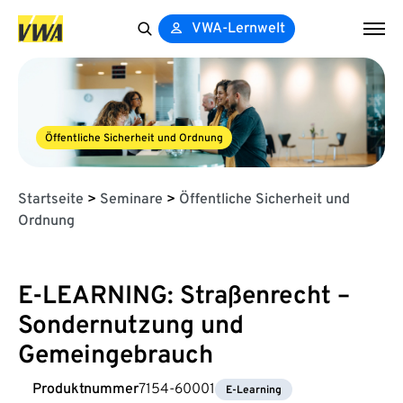
VWA-Lernwelt
Search
for:
Öffentliche Sicherheit und Ordnung
Startseite
>
Seminare
>
Öffentliche Sicherheit und
Ordnung
E-LEARNING: Straßenrecht –
Sondernutzung und
Gemeingebrauch
Produktnummer
7154-60001
E-Learning