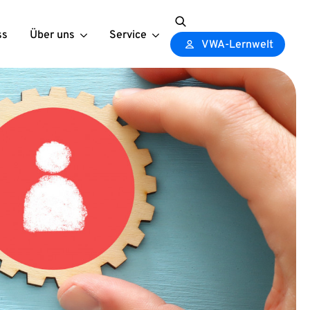
ss
Über uns
Service
Search
VWA-Lernwelt
for: