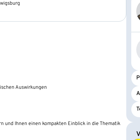
dwigsburg
P
tischen Auswirkungen
A
T
rn und Ihnen einen kompakten Einblick in die Thematik
V