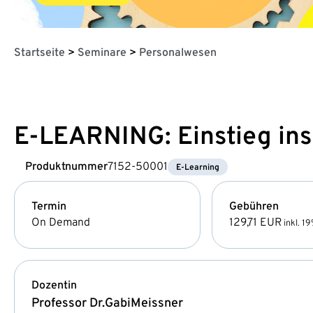
Startseite
>
Seminare
>
Personalwesen
E-LEARNING: Einstieg ins
Produktnummer
7152-50001
E-Learning
Termin
Gebühren
On Demand
129,71 EUR
inkl. 1
Dozentin
Professor Dr.
Gabi
Meissner