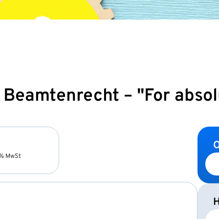
 Beamtenrecht – "For absol
O
9% MwSt
H